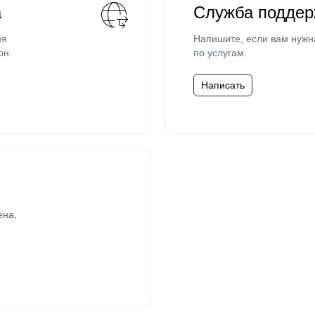
а
Служба поддер
мя
Напишите, если вам нужн
он.
по услугам.
Написать
ена,